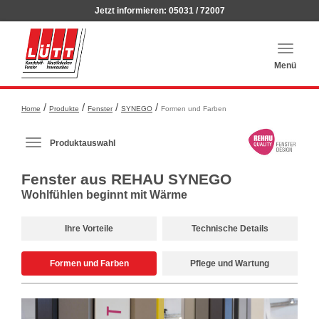
Jetzt informieren:
05031 / 72007
Haupt
auskla
Menü
/
/
/
/
Home
Produkte
Fenster
SYNEGO
Formen und Farben
Produktauswahl-
Produktauswahl
Menü
ausklappen
Fenster aus REHAU SYNEGO
Wohlfühlen beginnt mit Wärme
Ihre Vorteile
Technische Details
Formen und Farben
Pflege und Wartung