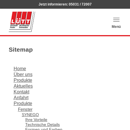
Jetzt informieren:
05031 / 72007
Haupt
auskla
Menü
Sitemap
Home
Über uns
Produkte
Aktuelles
Kontakt
Anfahrt
Produkte
Fenster
SYNEGO
Ihre Vorteile
Technische Details
Formen und Farben