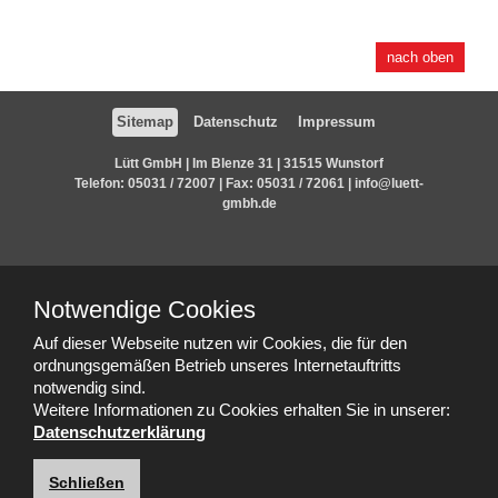
nach oben
Sitemap
Datenschutz
Impressum
Lütt GmbH | Im Blenze 31 | 31515 Wunstorf
Telefon:
05031 / 72007
| Fax: 05031 / 72061 |
info@luett-
gmbh.de
Wir sind Ihr kompetenter Ansprechpartner für Niedersachsen, die
Region Hannover und das Hannoverland und Umgebung. Wir
Notwendige Cookies
freuen uns auf Ihren Anruf.
Auf dieser Webseite nutzen wir Cookies, die für den
ordnungsgemäßen Betrieb unseres Internetauftritts
Unser Produktangebot im Überblick:
notwendig sind.
Fenster
SYNEGO
Brillant-Design
Fensterkonfigurator
Weitere Informationen zu Cookies erhalten Sie in unserer:
Datenschutzerklärung
Hebeschiebetüren
Haustüren
Pflege
Wartung
Effektiv Lüften
Sicherheit
REHAU Farbvielfalt
Schließen